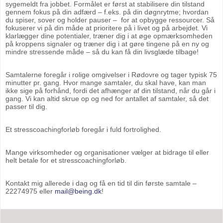
sygemeldt fra jobbet. Formålet er først at stabilisere din tilstand
gennem fokus på din adfærd – f.eks. på din døgnrytme; hvordan
du spiser, sover og holder pauser – for at opbygge ressourcer. Så
fokuserer vi på din måde at prioritere på i livet og på arbejdet. Vi
klarlægger dine potentialer, træner dig i at øge opmærksomheden
på kroppens signaler og træner dig i at gøre tingene på en ny og
mindre stressende måde – så du kan få din livsglæde tilbage!
Samtalerne foregår i rolige omgivelser i Rødovre og tager typisk 75
minutter pr. gang. Hvor mange samtaler, du skal have, kan man
ikke sige på forhånd, fordi det afhænger af din tilstand, når du går i
gang. Vi kan altid skrue op og ned for antallet af samtaler, så det
passer til dig.
Et stresscoachingforløb foregår i fuld fortrolighed.
Mange virksomheder og organisationer vælger at bidrage til eller
helt betale for et stresscoachingforløb.
Kontakt mig allerede i dag og få en tid til din første samtale –
22274975 eller
mail@being.dk
!